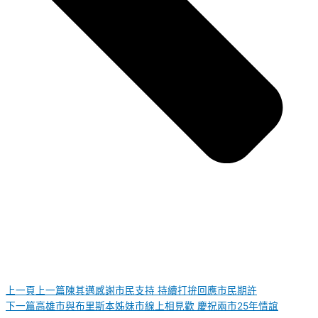
上一頁
上一篇
陳其邁感謝市民支持 持續打拚回應市民期許
下一篇
高雄市與布里斯本姊妹市線上相見歡 慶祝兩市25年情誼