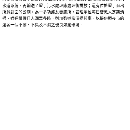
水道系統，再輸送至墾丁污水處理廠處理後排放；還有位於墾丁派出
所斜對面的公廁，為一多功能友善廁所，管理單位每日皆派人定期清
掃，遇連續假日人潮眾多時，則加強巡檢清掃頻率，以提供迺夜市的
遊客一個不髒、不臭及不濕之優良如廁環境。