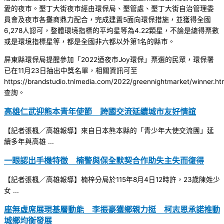
愛的夜市。墾丁大街夜市經由環保局、墾管處、墾丁大街自治管理委
員會及夜市各攤商鼎力配合，完成建置5面向環保措施，並獲得全國
6,278人認可，整體環境指標的平均星等為4.22顆星，不論是總得票數
或是環境指標星等，都是全國非六都以外第1名的縣市。
屏東縣環保局提醒參加「2022迺夜市Joy環保」票選的民眾，環保署
已在11月23日抽出中獎名單，相關資訊可至
https://brandstudio.tnlmedia.com/2022/greennightmarket/winner.h
查詢。
高雄仁武迎熊本青年使節 跨國交流延續城市友好情誼
【記者張楓／高雄報導】來自日本熊本縣的「青少年大使交流團」延
續多年與高雄 ...
一眼認出手機特徵 楠警與保全默契合作助失主失而復得
【記者張楓／高雄報導】楠梓分局於115年8月4日12時許，23歲陳姓少
女 ...
座無虛席展現基層動能 李振豪獲鄉親力挺 柯志恩承諾推動
城鄉均衡發展