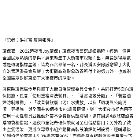
『記者：洪祥富 屏東報導』
環保署「2022迺夜市Joy環保」環保夜市票選成績揭曉，經過一個月
全國民眾熱情的參與，屏東縣墾丁大街夜市脫穎而出，無論是得票數
或是環境指標星等，皆為非六都第一名，縣長潘孟安除感謝墾丁大街
自治管理委員會及墾丁大街攤商為形象改善所付出的努力外，也感謝
全國民眾對屏東墾丁大街夜市的厚愛。
屏東縣環保局今年與墾丁大街自治管理委員會合作，共同打造5面向環
保措施，包含「使用重複清洗餐具」、「落實垃圾分類」、「裝設油
煙防制設備」、「改善餐飲廢（污）水排放」以及「環境與公廁清
潔」等措施，與全國共16個夜市PK誰最環保。墾丁大街夜市從內用不
使用一次性餐具並推動外帶不免費提供塑膠袋，還在周邊4處旅店設置
購物袋租借點，迺夜市忘記帶環保袋就可至租借點借用；另外為了減
少空氣污染，更成立專案小組推動攤商裝設油煙防制設備，經輔導後
防制設備設置率由5.3%提高至90%；而餐飲廢水經截流收集至污水下