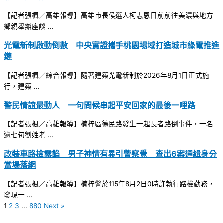
【記者張楓／高雄報導】高雄市長候選人柯志恩日前前往美濃與地方
鄉親舉辦座談 ...
光電新制啟動倒數 中央實證攜手桃園場域打造城市綠電推進
鏈
【記者張楓／綜合報導】隨著建築光電新制於2026年8月1日正式施
行，建築 ...
警民情誼最動人 一句問候串起平安回家的最後一哩路
【記者張楓／高雄報導】楠梓區德民路發生一起長者路倒事件，一名
逾七旬劉姓老 ...
改裝車路檢露餡 男子神情有異引警察覺 查出6案通緝身分
當場落網
【記者張楓／高雄報導】楠梓警於115年8月2日0時許執行路檢勤務，
發現一 ...
1
2
3
...
880
Next »