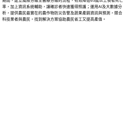
期間，建立風險分級至醫療分級的流程，有效降低65歲以上長者死亡
率，加上資訊系統輔助，讓確診者快速獲得照護；運用AI及大數據分
析，提供農民最實在的農作物防災告警及蔬果產銷資訊與預測，媒合
科技業者與農民，找到解決方案協助農民省工又提高產值。