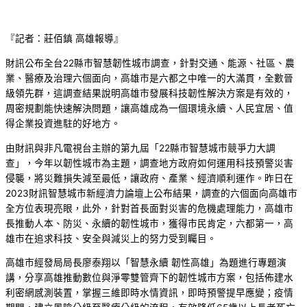
『記者：莊佰鎮 高雄報導』
財訊公布全台22縣市智慧韌性城市調查，針對交通、能源、社區、農
業、醫療及治理六個面向，高雄市是六都之中唯一的大滿貫，全數晉
級領先群，這調查結果說明高雄市發展科技韌性解決方案是有效的，
周密規劃能快速解決問題，讓高雄成為一個環境永續、人民宜居、值
得企業投資進駐的好地方。
由財訊與非凡電視台主辦的第九屆「22縣市智慧城市競爭力大調
查」，今年以韌性城市為主題，調查地方政府如何運用科技預警災害
侵襲，將災難損失減至最低，讓政府、產業、經濟順利運作。昨日在
2023財訊智慧城市新經濟力論壇上公布結果，調查的六個面向高雄市
全方位表現亮眼，此外，針對首長面對災害的危機處理能力，高雄市
長推動人本、防災、永續的韌性城市，獲得市民肯定，六都第一，高
雄市在追求科技、安全與減災上的努力受到矚目。
高雄市經發局局長廖泰翔以「智慧永續 韌性高雄」為題進行專題演
講，分享高雄推動數位與淨零雙管齊下的韌性城市方案，包括佈建水
利密網感測裝置，掌握三維即時水情資訊，即時預警提早應變；疫情