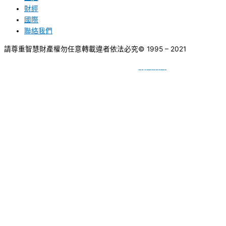
財經
國際
聯絡我們
請尊重智慧財產權勿任意轉載違者依法必究
© 1995 – 2021
網頁設計
BY
種成網頁設計