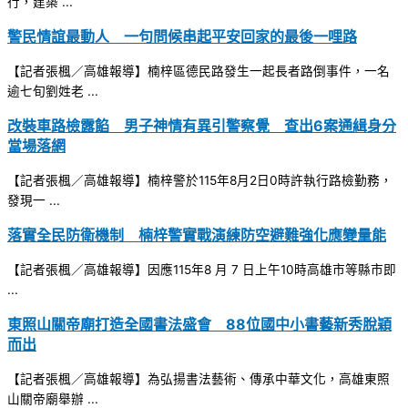
行，建築 ...
警民情誼最動人 一句問候串起平安回家的最後一哩路
【記者張楓／高雄報導】楠梓區德民路發生一起長者路倒事件，一名
逾七旬劉姓老 ...
改裝車路檢露餡 男子神情有異引警察覺 查出6案通緝身分
當場落網
【記者張楓／高雄報導】楠梓警於115年8月2日0時許執行路檢勤務，
發現一 ...
落實全民防衛機制 楠梓警實戰演練防空避難強化應變量能
【記者張楓／高雄報導】因應115年8 月 7 日上午10時高雄市等縣市即
...
東照山關帝廟打造全國書法盛會 88位國中小書藝新秀脫穎
而出
【記者張楓／高雄報導】為弘揚書法藝術、傳承中華文化，高雄東照
山關帝廟舉辦 ...