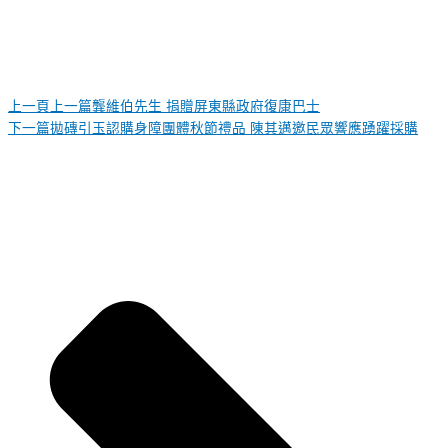
上一頁
上一篇
龔維伯先生 捐贈屏東縣政府復康巴士
下一篇
拋磚引玉認購身障團體秋節禮品 陳其邁邀民眾響應踴躍採購