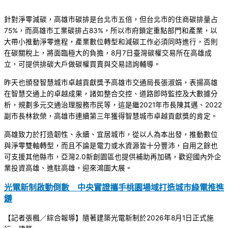
針對淨零減碳，高雄市碳排是台北市五倍，但台北市的住商碳排量占
75%，而高雄市工業碳排占83%，所以市府鎖定重點部門和產業，以
大帶小推動淨零進程，產業數位轉型和減碳工作必須同時進行，否則
在碳關稅上，將面臨極大的負擔，8月7日臺灣碳權交易所在高雄成
立，可提供排碳大戶做碳權買賣與交易諮詢輔導。
昨天也頒發智慧城市卓越貢獻獎予高雄市交通局長張淑娟，表揚高雄
在智慧交通上的卓越成果，諸如整合交控、道路即時監控及大數據分
析，規劃多元交通治理服務市民等，這是繼2021年市長陳其邁、2022
副市長林欽榮，高雄市連續第三年獲得智慧城市卓越貢獻獎的肯定。
高雄致力於打造韌性、永續、宜居城市，從以人為本出發，推動數位
與淨零雙軸轉型，而且不論是電力或水資源皆十分豐沛，自用之餘也
可支援其他縣市，亞灣2.0新創園區也提供補助再加碼，歡迎國內外企
業投資高雄、進駐高雄，迎來鴻圖大展。
光電新制啟動倒數 中央實證攜手桃園場域打造城市綠電推進
鏈
【記者張楓／綜合報導】隨著建築光電新制於2026年8月1日正式施