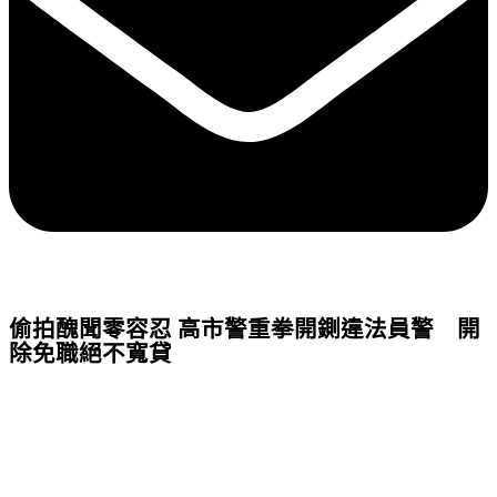
偷拍醜聞零容忍 高市警重拳開鍘違法員警 開
除免職絕不寬貸