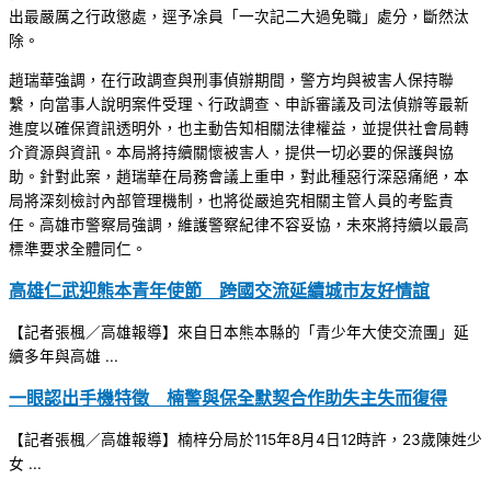
出最嚴厲之行政懲處，逕予凃員「一次記二大過免職」處分，斷然汰
除。
趙瑞華強調，在行政調查與刑事偵辦期間，警方均與被害人保持聯
繫，向當事人說明案件受理、行政調查、申訴審議及司法偵辦等最新
進度以確保資訊透明外，也主動告知相關法律權益，並提供社會局轉
介資源與資訊。本局將持續關懷被害人，提供一切必要的保護與協
助。針對此案，趙瑞華在局務會議上重申，對此種惡行深惡痛絕，本
局將深刻檢討內部管理機制，也將從嚴追究相關主管人員的考監責
任。高雄市警察局強調，維護警察紀律不容妥協，未來將持續以最高
標準要求全體同仁。
高雄仁武迎熊本青年使節 跨國交流延續城市友好情誼
【記者張楓／高雄報導】來自日本熊本縣的「青少年大使交流團」延
續多年與高雄 ...
一眼認出手機特徵 楠警與保全默契合作助失主失而復得
【記者張楓／高雄報導】楠梓分局於115年8月4日12時許，23歲陳姓少
女 ...