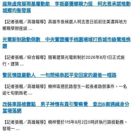
座無虛席展現基層動能 李振豪獲鄉親力挺 柯志恩承諾推動
城鄉均衡發展
【記者張楓／高雄報導】高雄市長候選人柯志恩日前前往美濃與地方
鄉親舉辦座談 ...
光電新制啟動倒數 中央實證攜手桃園場域打造城市綠電推進
鏈
【記者張楓／綜合報導】隨著建築光電新制於2026年8月1日正式施
行，建築 ...
警民情誼最動人 一句問候串起平安回家的最後一哩路
【記者張楓／高雄報導】楠梓區德民路發生一起長者路倒事件，一名
逾七旬劉姓老 ...
改裝車路檢露餡 男子神情有異引警察覺 查出6案通緝身分
當場落網
【記者張楓／高雄報導】楠梓警於115年8月2日0時許執行路檢勤務，
發現一 ...