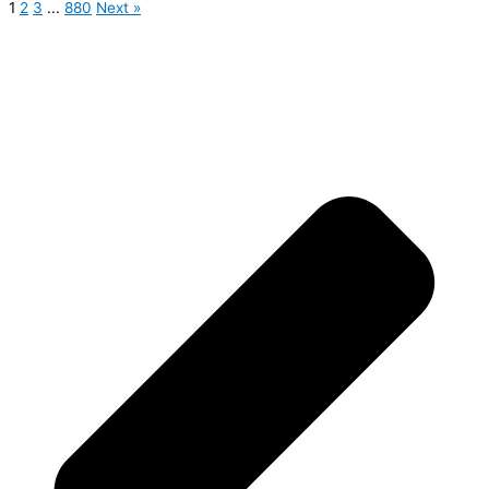
1
2
3
...
880
Next »