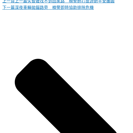
上一頁
上一篇
失智嬤找不到回家路 楠警耐心查證助平安團圓
下一篇
深夜車輛拋錨路旁 楠警即時協助排除危機