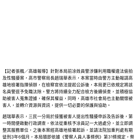
【記者張楓／高雄報導】針對本局前凃姓員警涉嫌利用職權違法偷拍
及性騷擾案，高市警察局長趙瑞華表示，本案當時由警方主動報請高
雄地檢署指揮偵辦，在檢察官依法提起公訴後，本局更已依規定將該
名員警逕予免職汰除。警方將持續全力配合檢方後續偵查，並積極協
助被害人蒐集證據，確保其權益，同時，高雄市社會局也主動關懷被
害人，並轉介資源與資訊，提供一切必要的保護與協助。
趙瑞華表示，三民一分局於接獲被害人提出性騷擾申訴及告訴後，第
一時間便啟動行政調查，依法從重核予凃員記一大過處分，並立即調
整其服務單位，之後本案經高雄地檢署起訴，並請法院加重判處有期
徒刑3年6個月，本局隨即依據《警察人員人事條例》第31條規定，祭