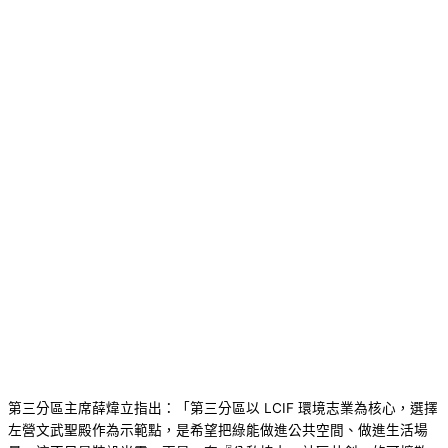
第三分區主席薛煒立指出：「第三分區以 LCIF 環境志業為核心，選擇
左營文武聖殿作為示範點，是希望把綠能做進公共空間、做進生活場