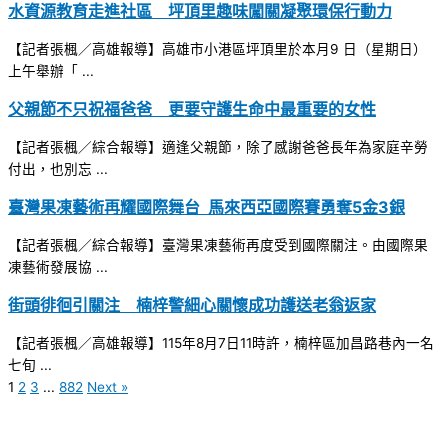
水資源教育走進社區 坪頂里趣味闖關凝聚環保行動力
【記者張楓／高雄報導】高雄市小港區坪頂里於本月9 日（星期日）
上午舉辦「 ...
父親節不只祝福爸爸 更要守護生命中最重要的女性
【記者張楓／綜合報導】適逢父親節，除了感謝爸爸長年為家庭辛勞
付出，也別忘 ...
臺灣果凍藝術再耀國際舞台 馬來西亞國際賽勇奪5金3銀
【記者張楓／綜合報導】臺灣果凍藝術再度受到國際關注。由國際果
凍藝術發展協 ...
街頭徘徊引關注 楠梓警細心關懷成功護送老翁返家
【記者張楓／高雄報導】115年8月7日11時許，楠梓區加昌路巷內一名
七旬 ...
1
2
3
...
882
Next »