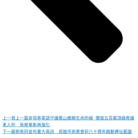
上一頁
上一篇
肯塔基美語守護鳳山鄉親生命防線 價值五百萬頂級救護
車入列 急救量能再強化
下一篇
劉憲同宣布重大喜訊 高雄市商業會迎八十周年啟動遷址藍圖