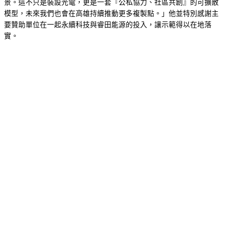
景。這不只是裝設光電，更是一套『公私協力、社區共創』的可擴散
模型，未來我們也會在高雄持續推動更多複製點。」他並特別感謝主
要贊助單位在一起永續科技與睿田能源的投入，讓示範得以在地落
實。