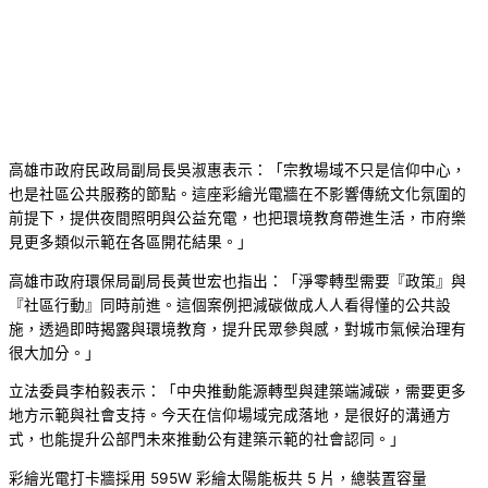
高雄市政府民政局副局長吳淑惠表示：「宗教場域不只是信仰中心，
也是社區公共服務的節點。這座彩繪光電牆在不影響傳統文化氛圍的
前提下，提供夜間照明與公益充電，也把環境教育帶進生活，市府樂
見更多類似示範在各區開花結果。」
高雄市政府環保局副局長黃世宏也指出：「淨零轉型需要『政策』與
『社區行動』同時前進。這個案例把減碳做成人人看得懂的公共設
施，透過即時揭露與環境教育，提升民眾參與感，對城市氣候治理有
很大加分。」
立法委員李柏毅表示：「中央推動能源轉型與建築端減碳，需要更多
地方示範與社會支持。今天在信仰場域完成落地，是很好的溝通方
式，也能提升公部門未來推動公有建築示範的社會認同。」
彩繪光電打卡牆採用 595W 彩繪太陽能板共 5 片，總裝置容量