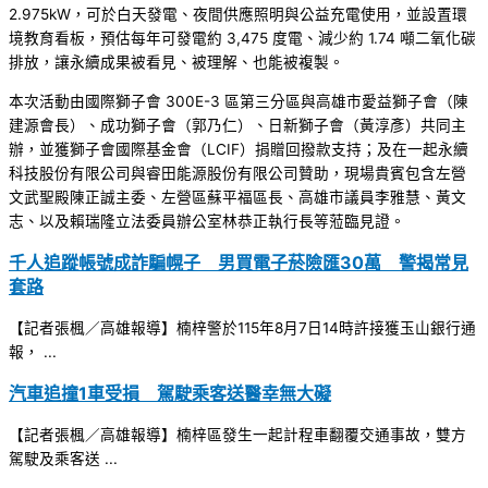
2.975kW，可於白天發電、夜間供應照明與公益充電使用，並設置環
境教育看板，預估每年可發電約 3,475 度電、減少約 1.74 噸二氧化碳
排放，讓永續成果被看見、被理解、也能被複製。
本次活動由國際獅子會 300E-3 區第三分區與高雄市愛益獅子會（陳
建源會長）、成功獅子會（郭乃仁）、日新獅子會（黃淳彥）共同主
辦，並獲獅子會國際基金會（LCIF）捐贈回撥款支持；及在一起永續
科技股份有限公司與睿田能源股份有限公司贊助，現場貴賓包含左營
文武聖殿陳正誠主委、左營區蘇平福區長、高雄市議員李雅慧、黃文
志、以及賴瑞隆立法委員辦公室林恭正執行長等蒞臨見證。
千人追蹤帳號成詐騙幌子 男買電子菸險匯30萬 警揭常見
套路
【記者張楓／高雄報導】楠梓警於115年8月7日14時許接獲玉山銀行通
報， ...
汽車追撞1車受損 駕駛乘客送醫幸無大礙
【記者張楓／高雄報導】楠梓區發生一起計程車翻覆交通事故，雙方
駕駛及乘客送 ...