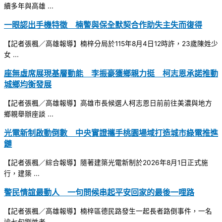
續多年與高雄 ...
一眼認出手機特徵 楠警與保全默契合作助失主失而復得
【記者張楓／高雄報導】楠梓分局於115年8月4日12時許，23歲陳姓少
女 ...
座無虛席展現基層動能 李振豪獲鄉親力挺 柯志恩承諾推動
城鄉均衡發展
【記者張楓／高雄報導】高雄市長候選人柯志恩日前前往美濃與地方
鄉親舉辦座談 ...
光電新制啟動倒數 中央實證攜手桃園場域打造城市綠電推進
鏈
【記者張楓／綜合報導】隨著建築光電新制於2026年8月1日正式施
行，建築 ...
警民情誼最動人 一句問候串起平安回家的最後一哩路
【記者張楓／高雄報導】楠梓區德民路發生一起長者路倒事件，一名