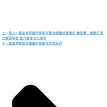
上一頁
上一篇
出席高雄市客家兒童合唱團成軍儀式 陳其邁：推動沉浸
式客語學習 致力客家文化保存
下一篇
東港警結合鄉鎮村長聯合共同反詐