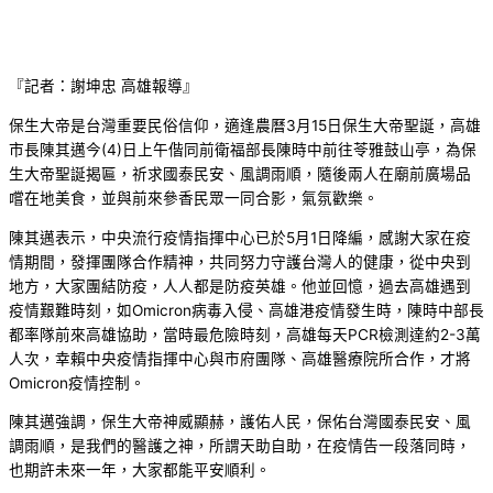
『記者：謝坤忠 高雄報導』
保生大帝是台灣重要民俗信仰，適逢農曆3月15日保生大帝聖誕，高雄
市長陳其邁今(4)日上午偕同前衛福部長陳時中前往苓雅鼓山亭，為保
生大帝聖誕揭匾，祈求國泰民安、風調雨順，隨後兩人在廟前廣場品
嚐在地美食，並與前來參香民眾一同合影，氣氛歡樂。
陳其邁表示，中央流行疫情指揮中心已於5月1日降編，感謝大家在疫
情期間，發揮團隊合作精神，共同努力守護台灣人的健康，從中央到
地方，大家團結防疫，人人都是防疫英雄。他並回憶，過去高雄遇到
疫情艱難時刻，如Omicron病毒入侵、高雄港疫情發生時，陳時中部長
都率隊前來高雄協助，當時最危險時刻，高雄每天PCR檢測達約2-3萬
人次，幸賴中央疫情指揮中心與市府團隊、高雄醫療院所合作，才將
Omicron疫情控制。
陳其邁強調，保生大帝神威顯赫，護佑人民，保佑台灣國泰民安、風
調雨順，是我們的醫護之神，所謂天助自助，在疫情告一段落同時，
也期許未來一年，大家都能平安順利。