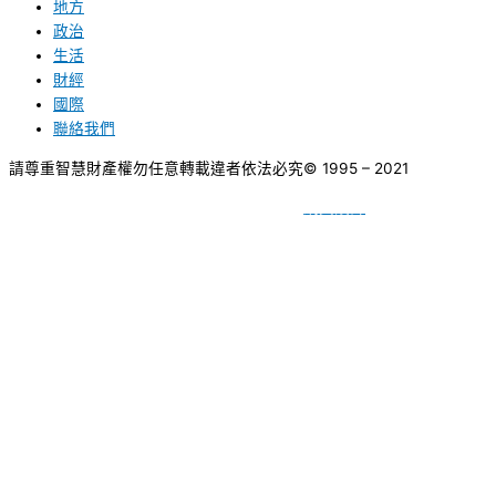
地方
政治
生活
財經
國際
聯絡我們
請尊重智慧財產權勿任意轉載違者依法必究
© 1995 – 2021
網頁設計
BY
種成網頁設計