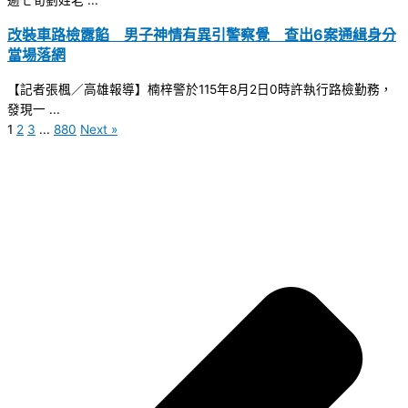
逾七旬劉姓老 ...
改裝車路檢露餡 男子神情有異引警察覺 查出6案通緝身分
當場落網
【記者張楓／高雄報導】楠梓警於115年8月2日0時許執行路檢勤務，
發現一 ...
1
2
3
...
880
Next »