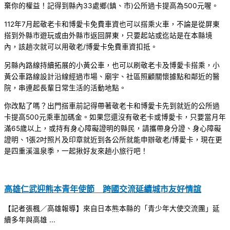
棄你的權益！記得到縣內33處鄉(鎮、市)公所過卡提高為500元喔。
112年7月起敬老卡和博愛卡免費車資也可以搭乘火車，不論是從屏東
搭到外縣市遊玩或由外縣市返回屏東，只要起站或迄站是在本縣境
內，該趟次就可以用敬老/博愛卡免費車資扣抵。
另縣內路線持續拓展的小黃公車，也可以刷敬老卡及博愛卡搭乘，小
黃公車路線設計沿線經過市場、廟宇、社區照顧關懷據點和鄰近的醫
院，串連起長輩日常生活的活動地點。
你改點了嗎？出門搭車前記得帶著敬老卡和博愛卡先到就近的公所過
卡提高500元乘車加碼金。如果您還沒有敬老卡或博愛卡，只要當月年
滿65歲以上，或持有身心障礙證明的縣民，請攜帶身分證、身心障礙
證明、1張2吋照片及印章就近到各公所就能申辦敬老/博愛卡，現在更
是四重溪溫泉季，一起揪好友來趟小旅行吧！
高雄仁武迎熊本青年使節 跨國交流延續城市友好情誼
【記者張楓／高雄報導】來自日本熊本縣的「青少年大使交流團」延
續多年與高雄 ...