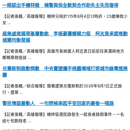
一眼認出手機特徵 楠警與保全默契合作助失主失而復得
【記者張楓／高雄報導】楠梓分局於115年8月4日12時許，23歲陳姓少
女 ...
座無虛席展現基層動能 李振豪獲鄉親力挺 柯志恩承諾推動
城鄉均衡發展
【記者張楓／高雄報導】高雄市長候選人柯志恩日前前往美濃與地方
鄉親舉辦座談 ...
光電新制啟動倒數 中央實證攜手桃園場域打造城市綠電推進
鏈
【記者張楓／綜合報導】隨著建築光電新制於2026年8月1日正式施
行，建築 ...
警民情誼最動人 一句問候串起平安回家的最後一哩路
【記者張楓／高雄報導】楠梓區德民路發生一起長者路倒事件，一名
逾七旬劉姓老 ...