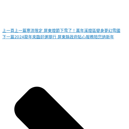
上一頁
上一篇
寒流限定 屏東燈節下雪了！萬年溪燈區變身夢幻雪國
下一篇
2024龍年來臨好運隨行 屏東縣政府貼心服務陪您過新年