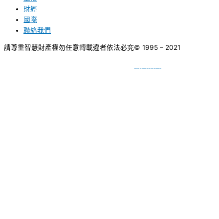
財經
國際
聯絡我們
請尊重智慧財產權勿任意轉載違者依法必究
© 1995 – 2021
網頁設計
BY
種成網頁設計