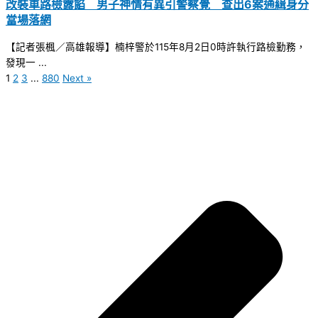
改裝車路檢露餡 男子神情有異引警察覺 查出6案通緝身分
當場落網
【記者張楓／高雄報導】楠梓警於115年8月2日0時許執行路檢勤務，
發現一 ...
1
2
3
...
880
Next »