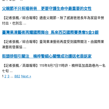
父親節不只祝福爸爸 更要守護生命中最重要的女性
【記者張楓／綜合報導】適逢父親節，除了感謝爸爸長年為家庭辛勞
付出，也別忘 ...
臺灣果凍藝術再耀國際舞台 馬來西亞國際賽勇奪5金3銀
【記者張楓／綜合報導】臺灣果凍藝術再度受到國際關注。由國際果
凍藝術發展協 ...
街頭徘徊引關注 楠梓警細心關懷成功護送老翁返家
【記者張楓／高雄報導】115年8月7日11時許，楠梓區加昌路巷內一名
七旬 ...
1
2
3
...
882
Next »