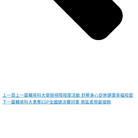
上一頁
上一篇
輔英科大舉辦視障按摩活動 舒壓身心促進健康幸福校園
下一篇
輔英科大勇奪ESP全國總決賽冠軍 南區表現最搶眼