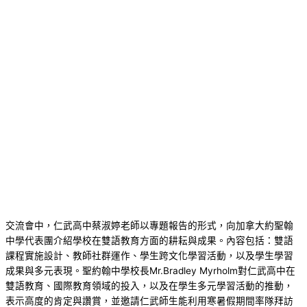
交流會中，仁武高中蔡淑婷老師以專題報告的形式，向加拿大約聖翰
中學代表團介紹學校在雙語教育方面的耕耘與成果。內容包括：雙語
課程實施設計、教師社群運作、學生跨文化學習活動，以及學生學習
成果與多元表現。聖約翰中學校長Mr.Bradley Myrholm對仁武高中在
雙語教育、國際教育領域的投入，以及在學生多元學習活動的推動，
表示高度的肯定與讚賞，並邀請仁武師生能利用寒暑假期間率隊拜訪