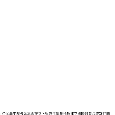
仁武高中校長余忠潔提到，近幾年學校積極建立國際教育合作夥伴關