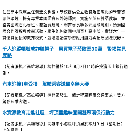
仁武高中教務主任黃宏文也說，學校提供公立收費及國際化的學習資
源與環境，擁有專業本國師資及外籍師資，實施全英及雙語教學，並
設置國際石化專班、雙語實驗班、體育專長等多元展能班別，透過國
際合作課程與教學活動，學生能夠從國中部直升高中部，實踐六年一
貫優質銜接的教育模式，並增進語言學習應用能力與拓展國際視野。
千人追蹤帳號成詐騙幌子 男買電子菸險匯30萬 警揭常見
套路
【記者張楓／高雄報導】楠梓警於115年8月7日14時許接獲玉山銀行通
報， ...
汽車追撞1車受損 駕駛乘客送醫幸無大礙
【記者張楓／高雄報導】楠梓區發生一起計程車翻覆交通事故，雙方
駕駛及乘客送 ...
水資源教育走進社區 坪頂里趣味闖關凝聚環保行動力
【記者張楓／高雄報導】高雄市小港區坪頂里於本月9 日（星期日）
上午舉辦「 ...