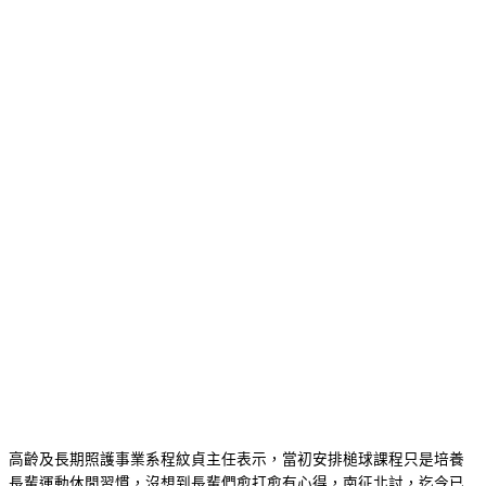
高齡及長期照護事業系程紋貞主任表示，當初安排槌球課程只是培養
長輩運動休閒習慣，沒想到長輩們愈打愈有心得，南征北討，迄今已