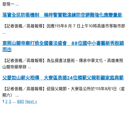
發現一 ...
落實全民防衛機制 楠梓警實戰演練防空避難強化應變量能
【記者張楓／高雄報導】因應115年8 月 7 日上午10時高雄市等縣市即
...
東照山關帝廟打造全國書法盛會 88位國中小書藝新秀脫穎
而出
【記者張楓／高雄報導】為弘揚書法藝術、傳承中華文化，高雄東照
山關帝廟舉辦 ...
父愛如山薪火相傳 大寮區表揚24位模範父親彰顯家庭典範
【記者張楓／高雄報導】迎接父親節，大寮區公所於115年8月1日（星
期六） ...
1
2
3
...
880
Next »