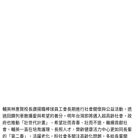
輔英林惠賢校長讚揚職棒球員工會長期進行社會關懷與公益活動，透
過回饋列車散播愛與希望的養分。明年台灣即將邁入超高齡社會，政
府也推動「壯世代計畫」，希望壯而青春、壯而不退，繼續貢獻社
會，輔英一直在培育護理、長照人才，樂齡健康活力中心更如同長輩
的「第二春」，活躍老化，盼社會多關注高齡化問題，多給長輩關