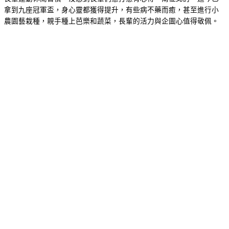
拿到九座冠軍盃，身心靈都獲得提升，有些病不藥而癒，甚至進行小
農園藝栽種，親手種上芭樂和蔬菜，長輩的活力與企圖心值得敬佩。