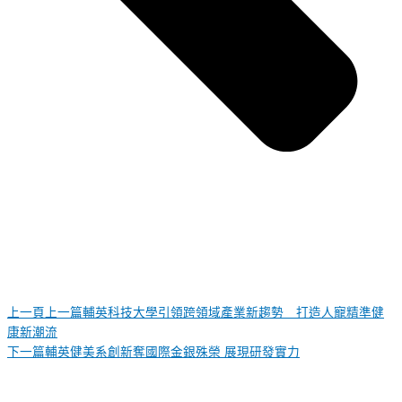
上一頁
上一篇
輔英科技大學引領跨領域產業新趨勢 打造人寵精準健
康新潮流
下一篇
輔英健美系創新奪國際金銀殊榮 展現研發實力