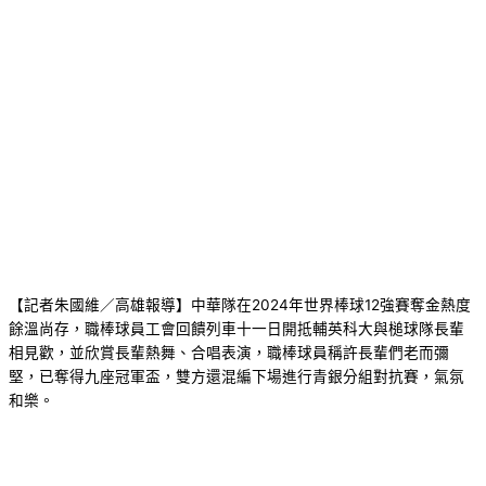
【記者朱國維／高雄報導】中華隊在2024年世界棒球12強賽奪金熱度
餘溫尚存，職棒球員工會回饋列車十一日開抵輔英科大與槌球隊長輩
相見歡，並欣賞長輩熱舞、合唱表演，職棒球員稱許長輩們老而彌
堅，已奪得九座冠軍盃，雙方還混編下場進行青銀分組對抗賽，氣氛
和樂。