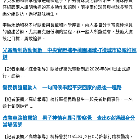
李吳永勤和林孝程雖是職棒選手，但對槌球規則卻很陌生，槌球隊員
仔細跟兩人說明執桿的基本動作和規則，隨後兩位球員與槌球長輩混
編分組對抗，過程趣味橫生。
李吳永勤和林孝程隨後與長輩和同學座談，兩人各自分享當職棒球員
的酸甜苦辣，尤其要克服低潮的過程，非一般人所能體會，鼓勵大膽
設定目標，勇敢追夢。
光電新制啟動倒數 中央實證攜手桃園場域打造城市綠電推進
鏈
【記者張楓／綜合報導】隨著建築光電新制於2026年8月1日正式施
行，建築 ...
警民情誼最動人 一句問候串起平安回家的最後一哩路
【記者張楓／高雄報導】楠梓區德民路發生一起長者路倒事件，一名
逾七旬劉姓老 ...
改裝車路檢露餡 男子神情有異引警察覺 查出6案通緝身分
當場落網
【記者張楓／高雄報導】楠梓警於115年8月2日0時許執行路檢勤務，