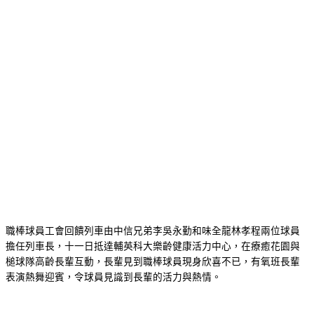
職棒球員工會回饋列車由中信兄弟李吳永勤和味全龍林孝程兩位球員
擔任列車長，十一日抵達輔英科大樂齡健康活力中心，在療癒花園與
槌球隊高齡長輩互動，長輩見到職棒球員現身欣喜不已，有氧班長輩
表演熱舞迎賓，令球員見識到長輩的活力與熱情。