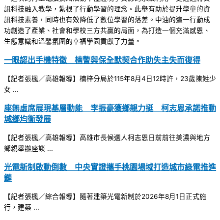
訊科技融入教學，紮根了行動學習的理念。此舉有助於提升學童的資
訊科技素養，同時也有效降低了數位學習的落差。中油的這一行動成
功創造了產業、社會和學校三方共贏的局面，為打造一個充滿感恩、
生態意識和溫馨氛圍的幸福學園貢獻了力量。
一眼認出手機特徵 楠警與保全默契合作助失主失而復得
【記者張楓／高雄報導】楠梓分局於115年8月4日12時許，23歲陳姓少
女 ...
座無虛席展現基層動能 李振豪獲鄉親力挺 柯志恩承諾推動
城鄉均衡發展
【記者張楓／高雄報導】高雄市長候選人柯志恩日前前往美濃與地方
鄉親舉辦座談 ...
光電新制啟動倒數 中央實證攜手桃園場域打造城市綠電推進
鏈
【記者張楓／綜合報導】隨著建築光電新制於2026年8月1日正式施
行，建築 ...