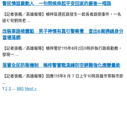
警民情誼最動人 一句問候串起平安回家的最後一哩路
【記者張楓／高雄報導】楠梓區德民路發生一起長者路倒事件，一名
逾七旬劉姓老 ...
改裝車路檢露餡 男子神情有異引警察覺 查出6案通緝身分
當場落網
【記者張楓／高雄報導】楠梓警於115年8月2日0時許執行路檢勤務，
發現一 ...
落實全民防衛機制 楠梓警實戰演練防空避難強化應變量能
【記者張楓／高雄報導】因應115年8 月 7 日上午10時高雄市等縣市即
...
1
2
3
...
880
Next »