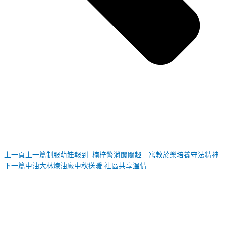
上一頁
上一篇
制服萌娃報到 楠梓警消闖關趣 寓教於樂培養守法精神
下一篇
中油大林煉油廠中秋送暖 社區共享溫情