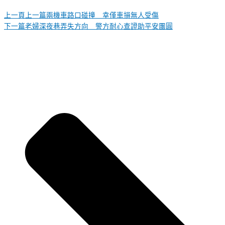
上一頁
上一篇
兩機車路口碰撞 幸僅車損無人受傷
下一篇
老婦深夜巷弄失方向 警方耐心查證助平安團圓