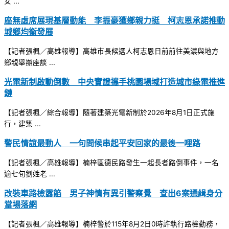
女 ...
座無虛席展現基層動能 李振豪獲鄉親力挺 柯志恩承諾推動
城鄉均衡發展
【記者張楓／高雄報導】高雄市長候選人柯志恩日前前往美濃與地方
鄉親舉辦座談 ...
光電新制啟動倒數 中央實證攜手桃園場域打造城市綠電推進
鏈
【記者張楓／綜合報導】隨著建築光電新制於2026年8月1日正式施
行，建築 ...
警民情誼最動人 一句問候串起平安回家的最後一哩路
【記者張楓／高雄報導】楠梓區德民路發生一起長者路倒事件，一名
逾七旬劉姓老 ...
改裝車路檢露餡 男子神情有異引警察覺 查出6案通緝身分
當場落網
【記者張楓／高雄報導】楠梓警於115年8月2日0時許執行路檢勤務，