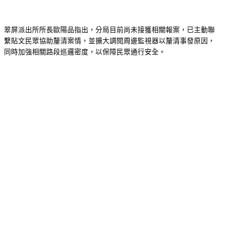
翠屏派出所所長歐陽品指出，分局目前尚未接獲相關報案，已主動聯
繫貼文民眾協助釐清案情，並擴大調閱周邊監視器以釐清事發原因，
同時加強相關路段巡邏密度，以保障民眾通行安全。