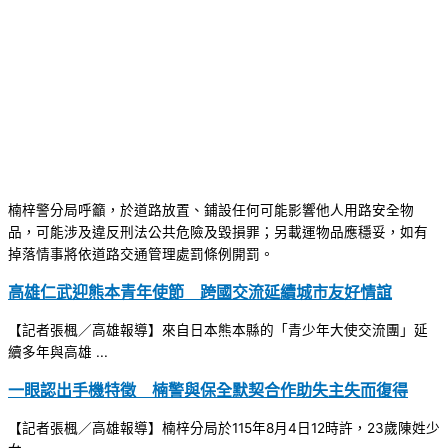
楠梓警分局呼籲，於道路放置、鋪設任何可能影響他人用路安全物
品，可能涉及違反刑法公共危險及毀損罪；另載運物品應穩妥，如有
掉落情事將依道路交通管理處罰條例開罰。
高雄仁武迎熊本青年使節 跨國交流延續城市友好情誼
【記者張楓／高雄報導】來自日本熊本縣的「青少年大使交流團」延
續多年與高雄 ...
一眼認出手機特徵 楠警與保全默契合作助失主失而復得
【記者張楓／高雄報導】楠梓分局於115年8月4日12時許，23歲陳姓少