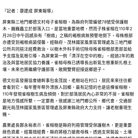
『記者：康建成 屏東報導』
屏東縣三地門鄉德文村母子雀榕樹，為縣府列管編號78號受保護樹
木，巍巍矗立於部落入口，是當地重要地標，然而子株雀榕在110年2
月26日中午因感染有「樹癌」之稱的褐根病無預警地倒下，母株根部
亦遭受到褐根病菌侵襲，經縣府、茂林國家風景區管理處及三地門鄉
公所共同挹注經費救治，以樹木外科手術切除母株雀榕根部患部並給
予支撐及氣根引導，為屏東第一例「漂浮在空中的樹」，經過2年的救
治及與當地居民協力養護，雀榕母株已誘導長出新氣生根重新扎根土
壤，未來也將繼續守護部落，敞開雙臂迎接返鄉遊子。
德文社區發展協會總幹事包金茂說，老樹站在村口，居民來來往往都
會看到它，每年豐年祭外漂族人回鄉，最有記憶的也是這棵雀榕樹，
110年發現雀榕樹生病及傾倒，對於部落居民內心非常的不捨，雀榕樹
是地方情感所繫，一定要救，很感謝三地門鄉公所、鄉代會、交通部
觀光局茂林國家風景區管理處及屏東縣政府大力支持，讓老樹重現生
機。
農業處長鄭永裕表示，雀榕樹是縣府列冊管理受保護樹木，更是重要
綠色資產，經籌措經費，縣府將極力搶救母株，透過支架裝設、土壤