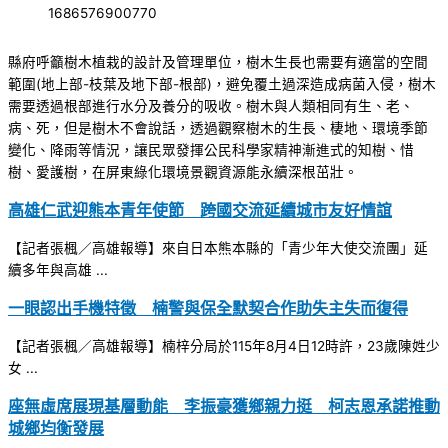
1686576900770
縣府呼籲樹木植栽的設計及管理單位，樹木生長也需要有適當的空間
範圍(地上部-枝葉及地下部-根部)，避免覆土過深造成病菌入侵，樹木
需要透過根部進行水分及養分的吸收。樹木與人類相同有生、老、
病、死，但是樹木不會說話，透過觀察樹木的生長、棲地、環境季節
變化、降雨等情況，讓民眾發揮公民科學家精神漸進式的知樹、惜
樹、愛護樹，在屏東綠化環境景觀資源能永續深根茁壯。
高雄仁武迎熊本青年使節 跨國交流延續城市友好情誼
【記者張楓／高雄報導】來自日本熊本縣的「青少年大使交流團」延
續多年與高雄 ...
一眼認出手機特徵 楠警與保全默契合作助失主失而復得
【記者張楓／高雄報導】楠梓分局於115年8月4日12時許，23歲陳姓少
女 ...
座無虛席展現基層動能 李振豪獲鄉親力挺 柯志恩承諾推動
城鄉均衡發展