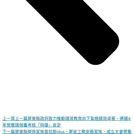
上一頁
上一篇
屏東縣政府致力推動環境教育向下紮根績效卓著、連續4
年榮獲環保署考核「特優」肯定
下一篇
屏東縣營造家族普拉斯plus、屏安工務安衛家族、成立大會暨集