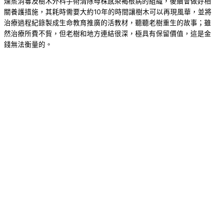
燻蒸消毒及樹木外科手術清除母株感染褐根病的組織，後續會做好相
關養護措施，其耗時需要大約10年的時間讓樹木可以再現風華，並將
治療過程紀錄製成生命教育推廣的活教材，聽聽老樹重生的故事；雖
然治療所費不貲，但老樹和地方連結很深，極具有保留價值，這是金
錢無法衡量的。