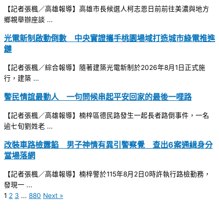
【記者張楓／高雄報導】高雄市長候選人柯志恩日前前往美濃與地方
鄉親舉辦座談 ...
光電新制啟動倒數 中央實證攜手桃園場域打造城市綠電推進
鏈
【記者張楓／綜合報導】隨著建築光電新制於2026年8月1日正式施
行，建築 ...
警民情誼最動人 一句問候串起平安回家的最後一哩路
【記者張楓／高雄報導】楠梓區德民路發生一起長者路倒事件，一名
逾七旬劉姓老 ...
改裝車路檢露餡 男子神情有異引警察覺 查出6案通緝身分
當場落網
【記者張楓／高雄報導】楠梓警於115年8月2日0時許執行路檢勤務，
發現一 ...
1
2
3
...
880
Next »