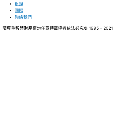
財經
國際
聯絡我們
請尊重智慧財產權勿任意轉載違者依法必究
© 1995 – 2021
網頁設計
BY
種成網頁設計