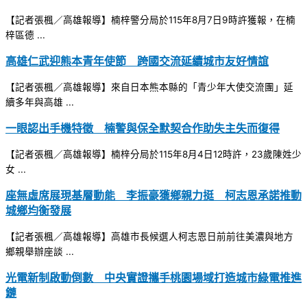
【記者張楓／高雄報導】楠梓警分局於115年8月7日9時許獲報，在楠
梓區德 ...
高雄仁武迎熊本青年使節 跨國交流延續城市友好情誼
【記者張楓／高雄報導】來自日本熊本縣的「青少年大使交流團」延
續多年與高雄 ...
一眼認出手機特徵 楠警與保全默契合作助失主失而復得
【記者張楓／高雄報導】楠梓分局於115年8月4日12時許，23歲陳姓少
女 ...
座無虛席展現基層動能 李振豪獲鄉親力挺 柯志恩承諾推動
城鄉均衡發展
【記者張楓／高雄報導】高雄市長候選人柯志恩日前前往美濃與地方
鄉親舉辦座談 ...
光電新制啟動倒數 中央實證攜手桃園場域打造城市綠電推進
鏈