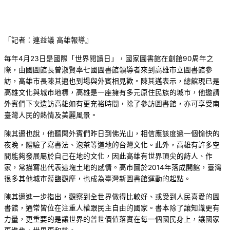
「記者：連益議 高雄報導』
每年4月23日是國際「世界閱讀日」，國家圖書館在創館90周年之
際，由國圖館長曾淑賢率七國圖書館領導者來到高雄市立圖書館參
訪，高雄市長陳其邁也到場與外賓相見歡。陳其邁表示，總館現已是
高雄文化與城市地標，高雄是一座擁有多元原住民族的城市，他邀請
外賓們下次造訪高雄如有更充裕時間，除了參訪圖書館，亦可享受南
臺灣人民的熱情及美麗風景。
陳其邁也說，他聽聞外賓們昨日到佛光山，相信應該度過一個愉快的
夜晚，體驗了寫書法、泡茶等道地的台灣文化。此外，高雄有許多空
間能夠發展屬於自己在地的文化，因此高雄有世界頂尖的詩人、作
家，常描寫出代表這塊土地的感情。高市圖於2014年落成開館，臺灣
很多其他城市蒞臨觀摩，也成為臺灣新圖書館運動的起點。
陳其邁進一步指出，觀察到全世界做得比較好、或受到人民喜愛的圖
書館，通常皆位在注重人權跟民主自由的國家。書本除了讓知識更有
力量，更重要的是讓世界的普世價值落實在每一個國民身上，讓國家