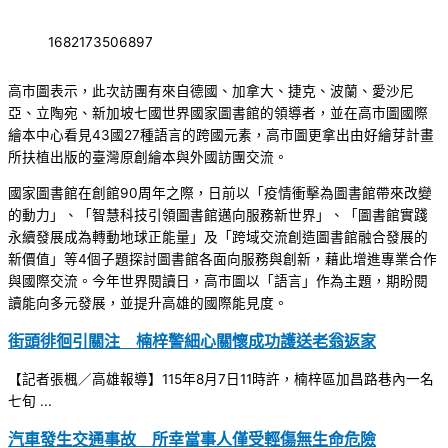
1682173506897
高市圖表示，此次訪團有來自德國、加拿大、捷克、波蘭、愛沙尼
亞、立陶宛、新加坡七國世界國家圖書館的領導者，並在高市圖國際
繪本中心看見43國27種語言的跨國元素，高市圖更拿出由好繪芽計畫
所扶植出版的臺灣原創繪本與外國訪團交流。
國家圖書館在創館90周年之際，日前以「疫情衝擊為圖書館帶來改變
的動力」、「智慧科技引領圖書館邁向服務新世界」、「圖書館實踐
永續發展成為轉動地球正能量」及「跨域交流創造圖書館融合發展的
新價值」等4個子題探討圖書館各面向服務與創新，藉此增進專業合作
與國際交流。今年世界閱讀日，高市圖以「語言」作為主題，期盼閱
讀能向多元發展，並提升高雄的國際能見度。
街頭徘徊引關注 楠梓警細心關懷成功護送老翁返家
【記者張楓／高雄報導】115年8月7日11時許，楠梓區加昌路巷內一名
七旬 ...
汽車發生交通事故 所幸當事人僅受輕傷無生命危險