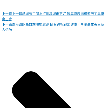
上一頁
上一篇
感謝勞工朋友打拚讓城市更好 陳其邁表揚模範勞工與優
良工會
下一篇
風格路跑高雄站鳴槍起跑 陳其邁祝跑出健康，享受高雄美景及
人情味