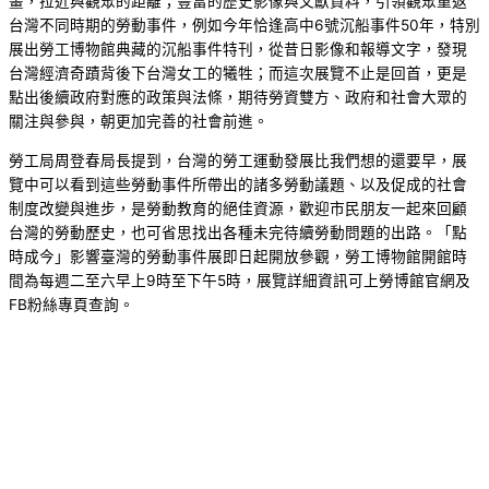
畫，拉近與觀眾的距離；豐富的歷史影像與文獻資料，引領觀眾重返
台灣不同時期的勞動事件，例如今年恰逢高中6號沉船事件50年，特別
展出勞工博物館典藏的沉船事件特刊，從昔日影像和報導文字，發現
台灣經濟奇蹟背後下台灣女工的犧牲；而這次展覽不止是回首，更是
點出後續政府對應的政策與法條，期待勞資雙方、政府和社會大眾的
關注與參與，朝更加完善的社會前進。
勞工局周登春局長提到，台灣的勞工運動發展比我們想的還要早，展
覽中可以看到這些勞動事件所帶出的諸多勞動議題、以及促成的社會
制度改變與進步，是勞動教育的絕佳資源，歡迎市民朋友一起來回顧
台灣的勞動歷史，也可省思找出各種未完待續勞動問題的出路。「點
時成今」影響臺灣的勞動事件展即日起開放參觀，勞工博物館開館時
間為每週二至六早上9時至下午5時，展覽詳細資訊可上勞博館官網及
FB粉絲專頁查詢。