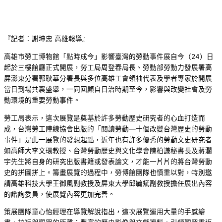
『記者：謝坤忠 高雄報導』
高雄市勞工博物館「點時成今」影響臺灣的勞動事件展自今（24）日
起於三樓館廳正式開展，勞工局周登春局長、勞動部勞動力發展署高
屏澎東分署郭耿華分署長與多位高雄工會領袖代表及學者專家於開展
當日到場共襄盛舉，一同回顧自日治時期至今，影響與改變社會及勞
動環境的重要勞動事件。
勞工局表示，這次展覽是奠基於許多勞動歷史研究者的心血打造而
成，台灣勞工陣線協會出版的「閱讀勞動—十個改變台灣歷史的勞動
事件」是此一展覽的發想起點，近年也有許多優秀的勞動文史研究者
如高師大李文環教授、台灣勞動歷史與文化學會陳柏謙秘書長及蔣濶
宇先生將自身的研究出版書籍或發表論文，才能一片片的將台灣勞動
史的拼圖拼上。籌畫展覽的過程中，勞博館團隊也慎重以對，特別邀
請高雄科技大學王御風副教授及屏東大學邱毓斌副教授擔任展出內容
的諮詢委員，使展覽內容更加完善。
策展團隊童心怡經理在導覽解說指出，這次展覽運用大量的手感繪