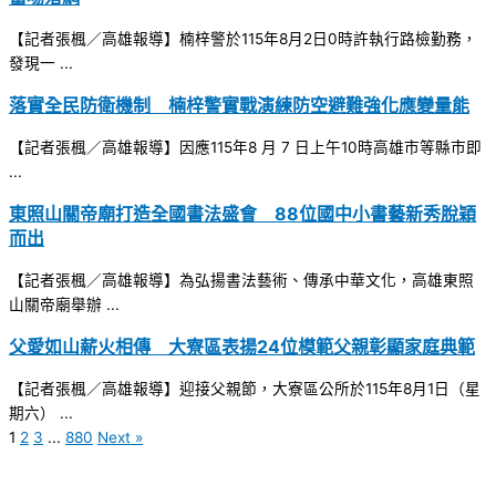
【記者張楓／高雄報導】楠梓警於115年8月2日0時許執行路檢勤務，
發現一 ...
落實全民防衛機制 楠梓警實戰演練防空避難強化應變量能
【記者張楓／高雄報導】因應115年8 月 7 日上午10時高雄市等縣市即
...
東照山關帝廟打造全國書法盛會 88位國中小書藝新秀脫穎
而出
【記者張楓／高雄報導】為弘揚書法藝術、傳承中華文化，高雄東照
山關帝廟舉辦 ...
父愛如山薪火相傳 大寮區表揚24位模範父親彰顯家庭典範
【記者張楓／高雄報導】迎接父親節，大寮區公所於115年8月1日（星
期六） ...
1
2
3
...
880
Next »