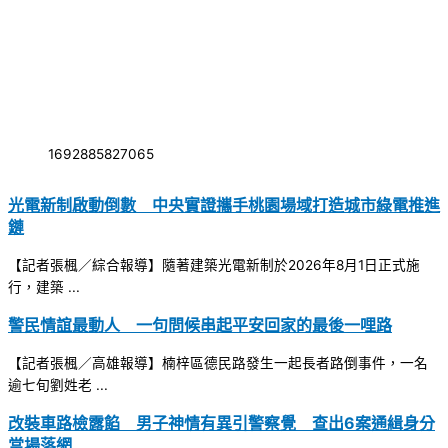
1692885827065
光電新制啟動倒數 中央實證攜手桃園場域打造城市綠電推進
鏈
【記者張楓／綜合報導】隨著建築光電新制於2026年8月1日正式施
行，建築 ...
警民情誼最動人 一句問候串起平安回家的最後一哩路
【記者張楓／高雄報導】楠梓區德民路發生一起長者路倒事件，一名
逾七旬劉姓老 ...
改裝車路檢露餡 男子神情有異引警察覺 查出6案通緝身分
當場落網