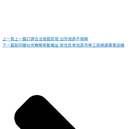
上一頁
上一篇
訂選合法旅館民宿 出外旅遊不掃興
下一篇
助同鄉伙伴瞭解勞動權益 新住民參加高市勞工局通譯專業訓練