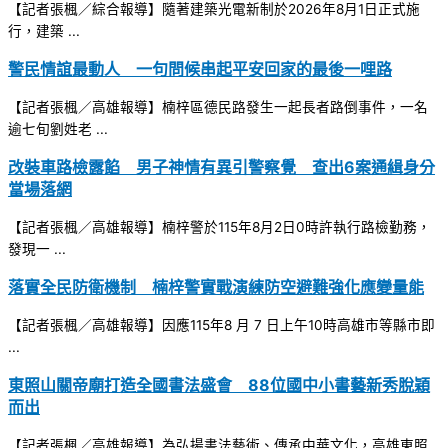
【記者張楓／綜合報導】隨著建築光電新制於2026年8月1日正式施
行，建築 ...
警民情誼最動人 一句問候串起平安回家的最後一哩路
【記者張楓／高雄報導】楠梓區德民路發生一起長者路倒事件，一名
逾七旬劉姓老 ...
改裝車路檢露餡 男子神情有異引警察覺 查出6案通緝身分
當場落網
【記者張楓／高雄報導】楠梓警於115年8月2日0時許執行路檢勤務，
發現一 ...
落實全民防衛機制 楠梓警實戰演練防空避難強化應變量能
【記者張楓／高雄報導】因應115年8 月 7 日上午10時高雄市等縣市即
...
東照山關帝廟打造全國書法盛會 88位國中小書藝新秀脫穎
而出
【記者張楓／高雄報導】為弘揚書法藝術、傳承中華文化，高雄東照