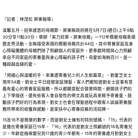
『記者：林茂松 屏東報導』
溫馨五月，迎來感恩的母親節，屏東縣政府將在5月7日(週日)上午9點
30分至11點30分，舉辦「美力好屏，屏東母親」—112年模範母親表揚
暨走秀活動，全縣接受表揚的模範母親共計44位，其中寄養家庭及身
心障礙團體的母親們除了照顧個人的家庭外，更奉獻時間與心力照顧
來自不同家庭的寄養童與身心障礙的孩子們，母愛如海納百川，是一
種超越血緣的愛。
「用細心與溫暖的手，來重建寄養兒少的人生新篇章」，劉愛芝女士
現年54歲，劉女士平日經營家庭理髮，客人們都知道劉女士從事有意
義有愛心的寄養家庭服務，所以都願意配合營業時間，避開孩子們的
上下學接送，還有些客人會自發性的帶文具或玩具來贈予寄養童，鼓
勵孩子們好的行為表現，劉女士也會在理髮過程中跟客人談論寄養服
務所帶來的收獲與感動，是家扶中心寄養招募的活招牌。
15及16不是簡單的數字，而是劉女士擁有的特別號碼。「15」代表的
是擔任寄養家庭已15年，「16」代表的是劉女士照顧過的16名寄養兒
少，年齡從襁褓嬰兒到17歲的青少年都有。15年的寄養歲月對劉女士