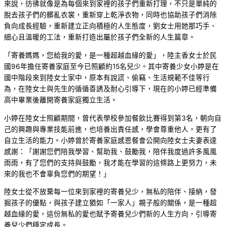
來說，彷彿就像是為每個來到家裡的孩子們重新打理，不只是單純的
脫去孩子們的髒亂衣裳，重新穿上乾淨衣物，同時也協助孩子們消除
負向成長經驗，重新建立正向積極的人生態度，劉女士用她那巧手、
細心且溫暖的工法，重新打造出屬於孩子們全新的人生篇章。
「寄養媽媽，您給我的愛，是一種超越血緣的愛」，陸主香女士於民
國96年擔任寄養家庭至今已照顧約15名兒少。其中寄養少女小婷是在
國中階段來到陸女士家中，原本有說謊、偷竊、生活規範不佳等行
為，在陸女士與先生的循循善誘及耐心引導下，現在的小婷已經準備
高中畢業後離開寄養家庭獨立生活。
小婷在陸女士照顧期間，曾代表學校參加餐飲比賽得到第3名，朝向自
己的興趣與專業技能前進，也培養出責任感，學會尊重他人，更有了
自立生活的能力。小婷曾於寄養家庭感恩餐會公開向陸女士夫妻表達
感謝：「謝謝您們陪我學習、幫助我、鼓勵我，陪伴我度過許多風風
雨雨，有了您們的支持與鼓勵，我才能在學習的這條路上更努力，未
來的我也不會辜負您們的期望！」
陸女士從不放棄每一位來到家裡的寄養兒少，無私的陪伴、接納，發
掘孩子的優點，與孩子建立猶如「一家人」親子般的關係，是一種超
越血緣的愛，這份無私的愛也賦予寄養兒少們新的人生方向，引導寄
養兒少們穩定成長。