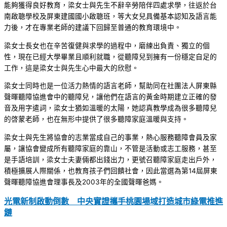
能夠獲得良好教育，梁女士與先生不辭辛勞陪伴四處求學，往返於台
南啟聰學校及屏東建國國小啟聰班，等大女兒具備基本認知及語言能
力後，才在專業老師的建議下回歸至普通的教育環境中。
梁女士長女也在辛苦復健與求學的過程中，磨練出負責、獨立的個
性，現在已經大學畢業且順利就職，從聽障兒到擁有一份穩定自足的
工作，這是梁女士與先生心中最大的欣慰。
梁女士同時也是一位活力熱情的語言老師，幫助同在社團法人屏東縣
聲暉聽障協進會中的聽障兒，讓他們在語言的黃金時期建立正確的發
音及用字遣詞，梁女士猶如溫暖的太陽，她認真教學成為很多聽障兒
的啓蒙老師，也在無形中提供了很多聽障家庭溫暖與支持。
梁女士與先生將協會的志業當成自己的事業，熱心服務聽障會員及家
屬，讓協會變成所有聽障家庭的靠山，不管是活動或志工服務，甚至
是手語培訓，梁女士夫妻倆都出錢出力，更號召聽障家庭走出戶外，
積極擴展人際關係，也教育孩子們回饋社會，因此當選為第14屆屏東
聲暉聽障協進會理事長及2003年的全國聲暉爸媽。
光電新制啟動倒數 中央實證攜手桃園場域打造城市綠電推進
鏈