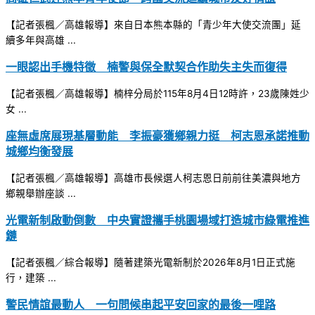
【記者張楓／高雄報導】來自日本熊本縣的「青少年大使交流團」延
續多年與高雄 ...
一眼認出手機特徵 楠警與保全默契合作助失主失而復得
【記者張楓／高雄報導】楠梓分局於115年8月4日12時許，23歲陳姓少
女 ...
座無虛席展現基層動能 李振豪獲鄉親力挺 柯志恩承諾推動
城鄉均衡發展
【記者張楓／高雄報導】高雄市長候選人柯志恩日前前往美濃與地方
鄉親舉辦座談 ...
光電新制啟動倒數 中央實證攜手桃園場域打造城市綠電推進
鏈
【記者張楓／綜合報導】隨著建築光電新制於2026年8月1日正式施
行，建築 ...
警民情誼最動人 一句問候串起平安回家的最後一哩路