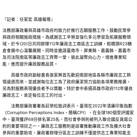
『記者：任家宏 高雄報導』
法務部廉政署與高雄市政府均致力於推行志願服務工作，鼓勵民眾參
與政府相關施政措施，為感謝志工辛勞並強化多元學習及拓展服務領
域，於今(20)日共同辦理112年廉政志工南區志工訓練，假橋頭R23糖
倉會展中心溫馨展開，同時並邀請臺南市、屏東縣、嘉義縣、嘉義市
及司法院南區等廉政志工齊聚一堂，彼此凝聚向心力，增進專業知
能，進而提升廉政服務品質。
高雄市政府副秘書長張家興首先歡迎南部地區各縣市廉政志工熱
情遠道而來，並感謝每位志工為了政府廉潔努力協助各項業務推廣，
另為對服務表現優良者予以獎勵，特於會中表揚高雄市政府112年優良
廉政志工，肯定每位志工的付出。
法務部廉政署署長莊榮松致詞表示，臺灣在2022年清廉印象指數
（Corruption Perceptions Index，簡稱CPI），在全球180個受評國家
中，臺灣獲評68分排名第25名，而社會參與則被列入聯合國反貪腐公
約的重要項目之一，廉政志工服務則是該署推動廉政工作及擴大社會
參與的重要助攻，廉政署辦理分區志工訓練不僅提供志工專業知能支