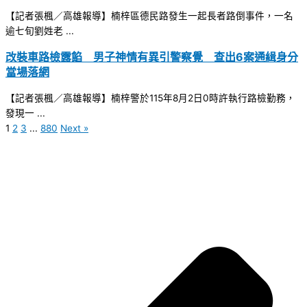
【記者張楓／高雄報導】楠梓區德民路發生一起長者路倒事件，一名
逾七旬劉姓老 ...
改裝車路檢露餡 男子神情有異引警察覺 查出6案通緝身分
當場落網
【記者張楓／高雄報導】楠梓警於115年8月2日0時許執行路檢勤務，
發現一 ...
1
2
3
...
880
Next »