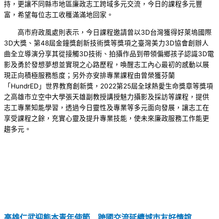
持，更讓不同縣市地區廉政志工跨域多元交流，今日的課程多元豐
富，希望每位志工收穫滿滿地回家。
高市府政風處則表示，今日課程邀請曾以3D台灣獲得好萊塢國際
3D大獎、第48屆金鐘獎創新技術獎等獎項之臺灣美力3D協會創辦人
曲全立導演分享其從接觸3D技術、拍攝作品到帶領偏鄉孩子認識3D電
影及勇於發想夢想並實現之心路歷程，喚醒志工內心最初的感動以展
現正向積極服務態度；另外亦安排專業課程由曾榮獲芬蘭
「HundrED」世界教育創新獎，2022第25屆全球熱愛生命獎章等獎項
之高雄市立空中大學張天雄副教授講授魅力攝影及採訪等課程，提供
志工專業知能學習，透過今日靈性及專業等多元面向發展，讓志工在
享受課程之餘，充實心靈及提升專業技能，使未來廉政服務工作能更
趨多元。
高雄仁武迎熊本青年使節 跨國交流延續城市友好情誼