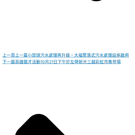
上一頁
上一篇
小琉球污水處理再升級，大福聚落式污水處理設施啟用
下一篇
高雄徵才活動10月21日下午於左營新光三越彩虹市集登場