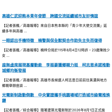
高雄仁武迎熊本青年使節 跨國交流延續城市友好情誼
【記者張楓／高雄報導】來自日本熊本縣的「青少年大使交流團」延
續多年與高雄 ...
一眼認出手機特徵 楠警與保全默契合作助失主失而復得
【記者張楓／高雄報導】楠梓分局於115年8月4日12時許，23歲陳姓少
女 ...
座無虛席展現基層動能 李振豪獲鄉親力挺 柯志恩承諾推動
城鄉均衡發展
【記者張楓／高雄報導】高雄市長候選人柯志恩日前前往美濃與地方
鄉親舉辦座談 ...
光電新制啟動倒數 中央實證攜手桃園場域打造城市綠電推進
鏈
【記者張楓／綜合報導】隨著建築光電新制於2026年8月1日正式施