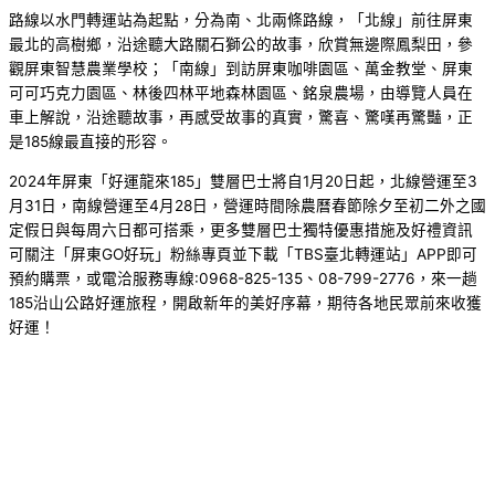
路線以水門轉運站為起點，分為南、北兩條路線，「北線」前往屏東
最北的高樹鄉，沿途聽大路關石獅公的故事，欣賞無邊際鳳梨田，參
觀屏東智慧農業學校；「南線」到訪屏東咖啡園區、萬金教堂、屏東
可可巧克力園區、林後四林平地森林園區、銘泉農場，由導覽人員在
車上解說，沿途聽故事，再感受故事的真實，驚喜、驚嘆再驚豔，正
是185線最直接的形容。
2024年屏東「好運龍來185」雙層巴士將自1月20日起，北線營運至3
月31日，南線營運至4月28日，營運時間除農曆春節除夕至初二外之國
定假日與每周六日都可搭乘，更多雙層巴士獨特優惠措施及好禮資訊
可關注「屏東GO好玩」粉絲專頁並下載「TBS臺北轉運站」APP即可
預約購票，或電洽服務專線:0968-825-135、08-799-2776，來一趟
185沿山公路好運旅程，開啟新年的美好序幕，期待各地民眾前來收獲
好運！