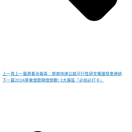
上一頁
上一篇
周春米報喜：屏南快速公路可行性研究獲國發會通過
下一篇
2024屏東燈節開燈倒數! 3大展區「必拍必打卡」