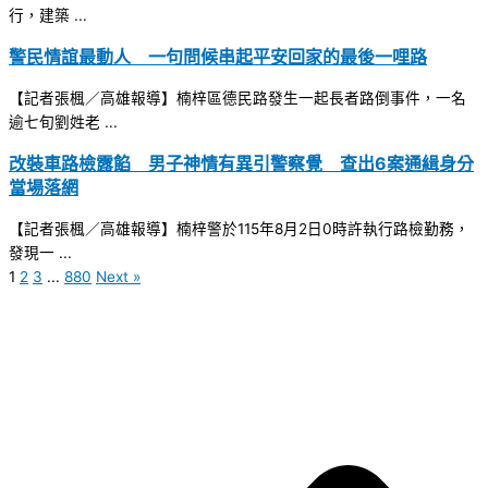
行，建築 ...
警民情誼最動人 一句問候串起平安回家的最後一哩路
【記者張楓／高雄報導】楠梓區德民路發生一起長者路倒事件，一名
逾七旬劉姓老 ...
改裝車路檢露餡 男子神情有異引警察覺 查出6案通緝身分
當場落網
【記者張楓／高雄報導】楠梓警於115年8月2日0時許執行路檢勤務，
發現一 ...
1
2
3
...
880
Next »