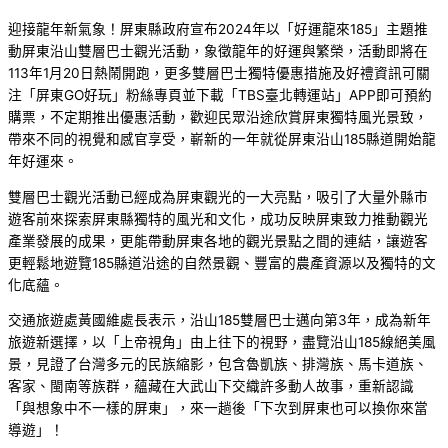
迎接龍年新氣象！屏東縣政府宣布2024年以「好運龍來185」主題推
動屏東沿山雙層巴士觀光活動，象徵龍年的好運與繁榮，活動即將在
113年1月20日熱鬧開跑，更多雙層巴士獨特優惠措施及好禮資訊可關
注「屏東GO好玩」粉絲專頁並下載「TBS臺北轉運站」APP即可預約
購票，不定期推出優惠活動，歡迎民眾沿途欣賞屏東獨特風光景致，
帶來不同的視覺和感官享受，嶄新的一年就從屏東沿山185縣道開始龍
年好運來。
雙層巴士觀光活動已經成為屏東觀光的一大亮點，吸引了大量外縣市
遊客前來探索屏東縣獨特的風光和文化，成功反映屏東致力推動觀光
產業發展的成果，更能帶動屏東各地的觀光景點之間的連結，讓遊客
更輕鬆地遊覽185縣道沿途的自然景觀、豐富的農產資源以及獨特的文
化底蘊。
交通旅遊處黃國維處長表示，沿山185雙層巴士邁向第3年，成為新年
旅遊新選擇，以「上帝視角」由上往下的視野，盡覽沿山185線絕美風
景，見證了台灣多元的民族縮影，包含魯凱族、排灣族、馬卡道族、
客家、閩南等族群，蘊藏在大武山下交織許多動人故事，重新認識
「與想象中不一樣的屏東」，來一趟後「下次到屏東也可以換你來當
導遊」！