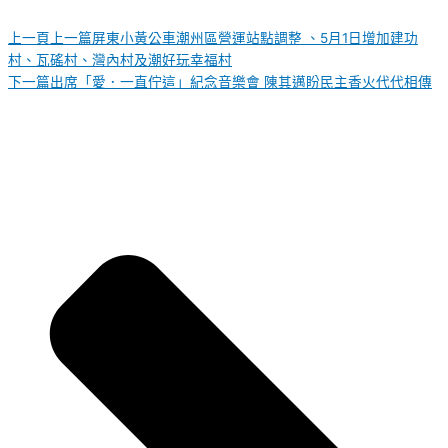
上一頁
上一篇
屏東小黃公車潮州區營運站點調整 、5月1日增加建功
村、瓦磘村、灣內村及潮好玩幸福村
下一篇
出席「愛．一直佇這」紀念音樂會 陳其邁盼民主香火代代相傳