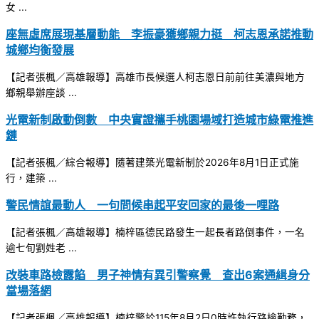
女 ...
座無虛席展現基層動能 李振豪獲鄉親力挺 柯志恩承諾推動
城鄉均衡發展
【記者張楓／高雄報導】高雄市長候選人柯志恩日前前往美濃與地方
鄉親舉辦座談 ...
光電新制啟動倒數 中央實證攜手桃園場域打造城市綠電推進
鏈
【記者張楓／綜合報導】隨著建築光電新制於2026年8月1日正式施
行，建築 ...
警民情誼最動人 一句問候串起平安回家的最後一哩路
【記者張楓／高雄報導】楠梓區德民路發生一起長者路倒事件，一名
逾七旬劉姓老 ...
改裝車路檢露餡 男子神情有異引警察覺 查出6案通緝身分
當場落網
【記者張楓／高雄報導】楠梓警於115年8月2日0時許執行路檢勤務，