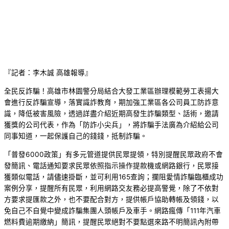
『記者：李木誠 高雄報導』
全民反詐騙！高雄市林園警分局結合大發工業區辦理模範勞工表揚大
會進行反詐騙宣導，落實識詐教育，期加強工業區各公司員工防詐意
識，降低被害風險，透過詳盡介紹近期高發生詐騙類型、話術，邀請
獲獎的公司代表，作為「防詐小尖兵」，將詐騙手法廣為介紹給公司
同事知道，一起保護自己的錢錢，抵制詐騙。
「普發6000政策」有多元管道提供民眾提領，特別提醒民眾政府不會
發簡訊、電話通知要求民眾依照指示操作提款機或網路銀行，民眾接
獲類似電話，請儘速掛斷，並可利用165查詢；攔阻愛情詐騙臨櫃成功
案例分享，提醒所有民眾，利用網路交友務必提高警覺，除了不依對
方要求提匯款之外，也不要配合對方，提供帳戶協助轉帳及領錢，以
免自己不自覺中變成詐騙集團人頭帳戶及車手。網路瘋傳「111年汽車
燃料費逾期繳納」簡訊，提醒民眾絕對不要點選來路不明簡訊內附帶