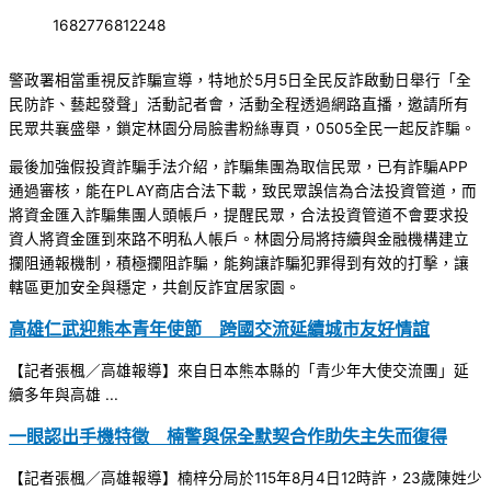
1682776812248
警政署相當重視反詐騙宣導，特地於5月5日全民反詐啟動日舉行「全
民防詐、藝起發聲」活動記者會，活動全程透過網路直播，邀請所有
民眾共襄盛舉，鎖定林園分局臉書粉絲專頁，0505全民一起反詐騙。
最後加強假投資詐騙手法介紹，詐騙集團為取信民眾，已有詐騙APP
通過審核，能在PLAY商店合法下載，致民眾誤信為合法投資管道，而
將資金匯入詐騙集團人頭帳戶，提醒民眾，合法投資管道不會要求投
資人將資金匯到來路不明私人帳戶。林園分局將持續與金融機構建立
攔阻通報機制，積極攔阻詐騙，能夠讓詐騙犯罪得到有效的打擊，讓
轄區更加安全與穩定，共創反詐宜居家園。
高雄仁武迎熊本青年使節 跨國交流延續城市友好情誼
【記者張楓／高雄報導】來自日本熊本縣的「青少年大使交流團」延
續多年與高雄 ...
一眼認出手機特徵 楠警與保全默契合作助失主失而復得
【記者張楓／高雄報導】楠梓分局於115年8月4日12時許，23歲陳姓少